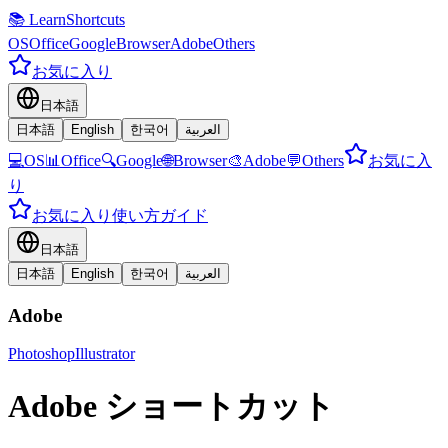
📚 LearnShortcuts
OS
Office
Google
Browser
Adobe
Others
お気に入り
日本語
日本語
English
한국어
العربية
💻
OS
📊
Office
🔍
Google
🌐
Browser
🎨
Adobe
💬
Others
お気に入
り
お気に入り
使い方ガイド
日本語
日本語
English
한국어
العربية
Adobe
Photoshop
Illustrator
Adobe ショートカット