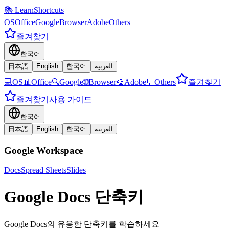
📚 LearnShortcuts
OS
Office
Google
Browser
Adobe
Others
즐겨찾기
한국어
日本語
English
한국어
العربية
💻
OS
📊
Office
🔍
Google
🌐
Browser
🎨
Adobe
💬
Others
즐겨찾기
즐겨찾기
사용 가이드
한국어
日本語
English
한국어
العربية
Google Workspace
Docs
Spread Sheets
Slides
Google Docs 단축키
Google Docs의 유용한 단축키를 학습하세요