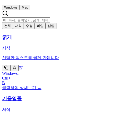
Windows
Mac
전체
서식
수정
파일
삽입
굵게
서식
선택한 텍스트를 굵게 만듭니다
Windows:
Ctrl
+
B
클릭하여 상세보기 →
기울임꼴
서식